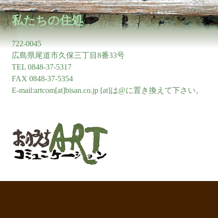
私たちの住処
722-0045
広島県尾道市久保三丁目8番33号
TEL 0848-37-5317
FAX 0848-37-5354
E-mail:artcom[at]bisan.co.jp [at]は@に置き換えて下さい。